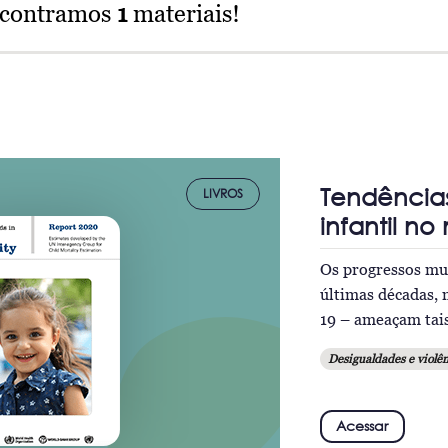
ncontramos
1
materiais!
Tendência
LIVROS
infantil n
Os progressos mun
últimas décadas, 
19 – ameaçam tai
Desigualdades e violên
Acessar