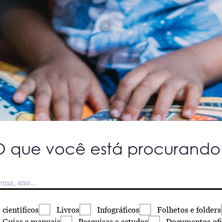
O que você está procurando
s
científicos
Livros
Infográficos
Folhetos
e folders
Guias
e manuais
Pesquisas
e estudos
Documentos
ofi