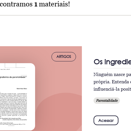
ncontramos
1
materiais!
ARTIGOS
Os ingredi
Ninguém nasce pai
própria. Entenda 
influenciá-la pos
Parentalidade
Acessar