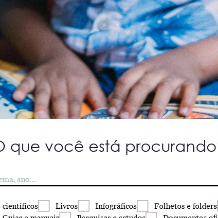
O que você está procurando
s
científicos
Livros
Infográficos
Folhetos
e folders
Guias
e manuais
Pesquisas
e estudos
Documentos
ofi