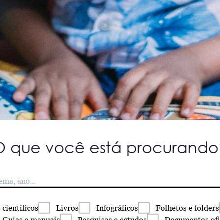
O que você está procurando
s
científicos
Livros
Infográficos
Folhetos
e folders
Guias
e manuais
Pesquisas
e estudos
Documentos
ofi