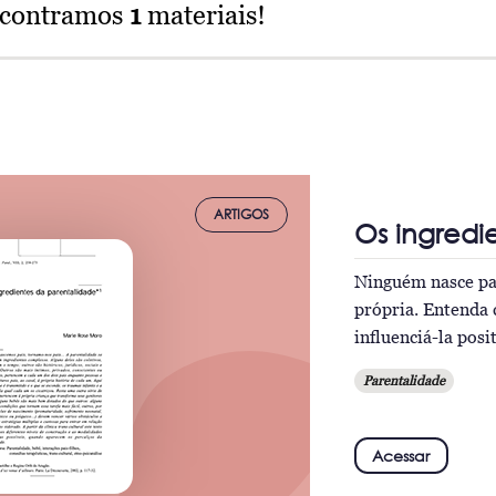
ncontramos
1
materiais!
ARTIGOS
Os ingredi
Ninguém nasce pai
própria. Entenda 
influenciá-la pos
Parentalidade
Acessar