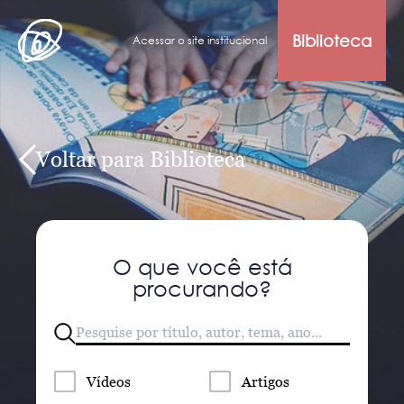
Biblioteca
Acessar o site institucional
Voltar para Biblioteca
O que você está
procurando?
Vídeos
Artigos