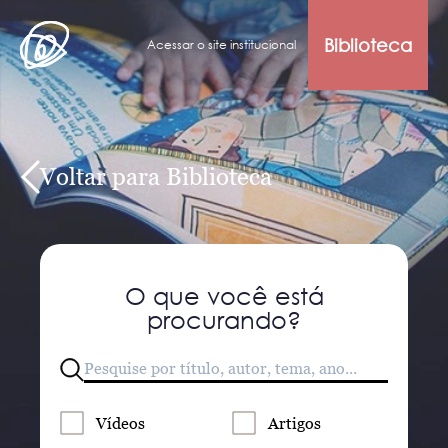
Biblioteca
Acessar o site institucional
Voltar para Biblioteca
O que você está
procurando?
Vídeos
Artigos