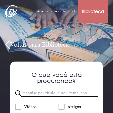
Biblioteca
Acessar o site institucional
Voltar para Biblioteca
O que você está
procurando?
Vídeos
Artigos