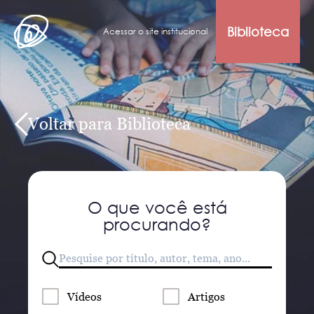
Biblioteca
Acessar o site institucional
Voltar para Biblioteca
O que você está
procurando?
Vídeos
Artigos