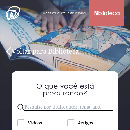
Biblioteca
Acessar o site institucional
Voltar para Biblioteca
O que você está
procurando?
Vídeos
Artigos