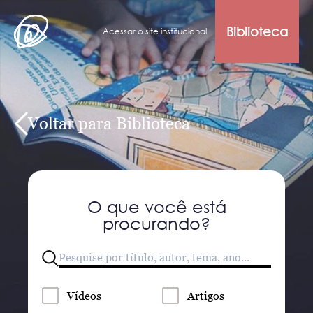
Biblioteca
Acessar o site institucional
Voltar para Biblioteca
O que você está
procurando?
Vídeos
Artigos