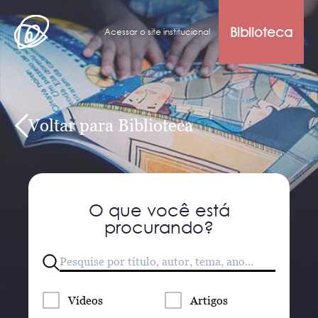
Biblioteca
Acessar o site institucional
Voltar para Biblioteca
O que você está
procurando?
Vídeos
Artigos