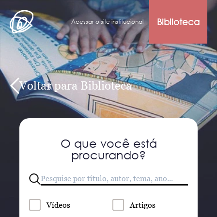
Biblioteca
Acessar o site institucional
Voltar para Biblioteca
O que você está
procurando?
Vídeos
Artigos