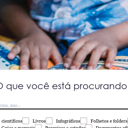
O que você está procurando
s
científicos
Livros
Infográficos
Folhetos
e folders
Guias
e manuais
Pesquisas
e estudos
Documentos
ofi