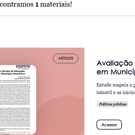
ncontramos
1
materiais!
ARTIGOS
Avaliação 
em Municípi
Estudo mapeia a p
infantil e as inic
Políticas públicas
Acessar