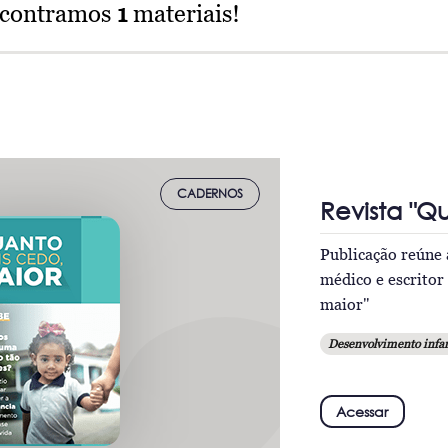
ncontramos
1
materiais!
CADERNOS
Revista "Q
Publicação reúne 
médico e escritor
maior"
Desenvolvimento infan
Acessar