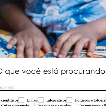
O que você está procurando
s
científicos
Livros
Infográficos
Folhetos
e folders
Guias
e manuais
Pesquisas
e estudos
Documentos
ofi