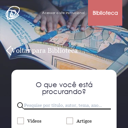
Biblioteca
Acessar o site institucional
Voltar para Biblioteca
O que você está
procurando?
Vídeos
Artigos