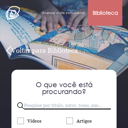
Biblioteca
Acessar o site institucional
Voltar para Biblioteca
O que você está
procurando?
Vídeos
Artigos