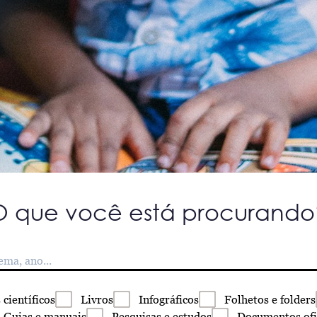
O que você está procurando
s
científicos
Livros
Infográficos
Folhetos
e folders
Guias
e manuais
Pesquisas
e estudos
Documentos
ofi