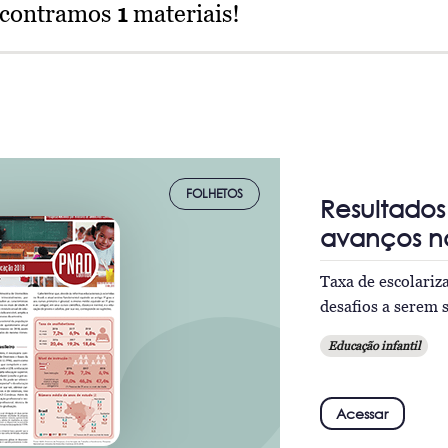
ncontramos
1
materiais!
FOLHETOS
Resultado
avanços na
Taxa de escolari
desafios a serem 
Educação infantil
Acessar