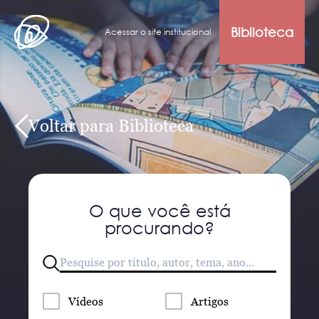
Biblioteca
Acessar o site institucional
Voltar para Biblioteca
O que você está
procurando?
Vídeos
Artigos