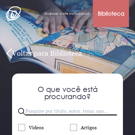
Biblioteca
Acessar o site institucional
Voltar para Biblioteca
O que você está
procurando?
Vídeos
Artigos