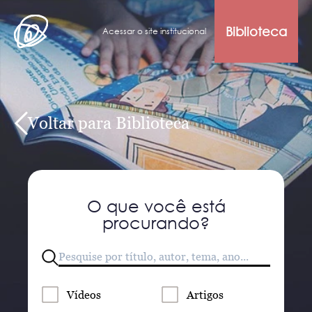
Biblioteca
Acessar o site institucional
Voltar para Biblioteca
O que você está
procurando?
Vídeos
Artigos