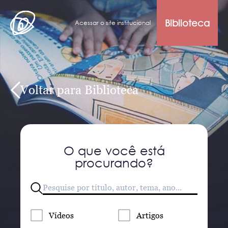
Biblioteca
Acessar o site institucional
Voltar para Biblioteca
O que você está
procurando?
Vídeos
Artigos