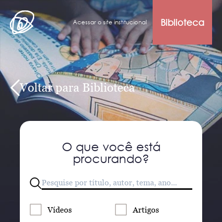
Biblioteca
Acessar o site institucional
Voltar para Biblioteca
O que você está
procurando?
Vídeos
Artigos