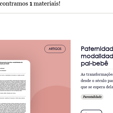
ncontramos
1
materiais!
Paternidad
ARTIGOS
modalidad
pai-bebê
As transformações
desde o século pa
que se espera del
Parentalidade