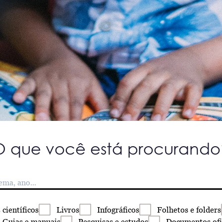
O que você está procurando
s
científicos
Livros
Infográficos
Folhetos
e folders
Guias
e manuais
Pesquisas
e estudos
Documentos
ofi