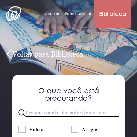
Biblioteca
Acessar o site institucional
Voltar para Biblioteca
O que você está
procurando?
Vídeos
Artigos