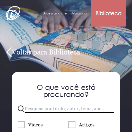
Biblioteca
Acessar o site institucional
Voltar para Biblioteca
O que você está
procurando?
Vídeos
Artigos