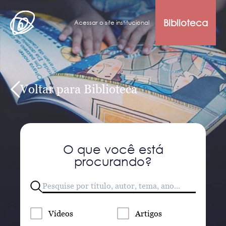
Biblioteca
Acessar o site institucional
Voltar para Biblioteca
O que você está
procurando?
Vídeos
Artigos