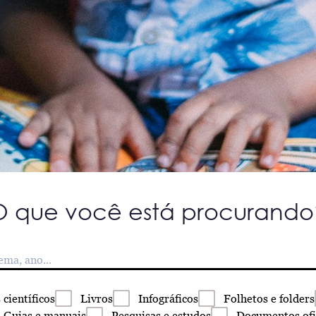
O que você está procurando
s
científicos
Livros
Infográficos
Folhetos
e folders
Guias
e manuais
Pesquisas
e estudos
Documentos
ofi