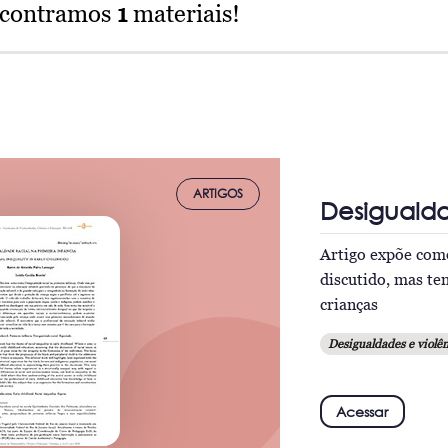
ncontramos
1
materiais!
ARTIGOS
Desigualda
Artigo expõe como
discutido, mas te
crianças
Desigualdades e violên
Acessar