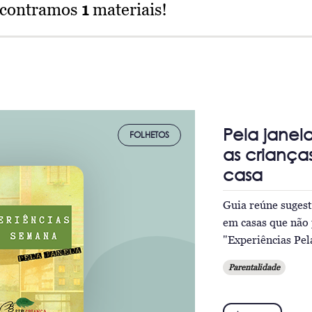
ncontramos
1
materiais!
Pela janel
FOLHETOS
as criança
casa
Guia reúne suges
em casas que não 
"Experiências Pel
Parentalidade