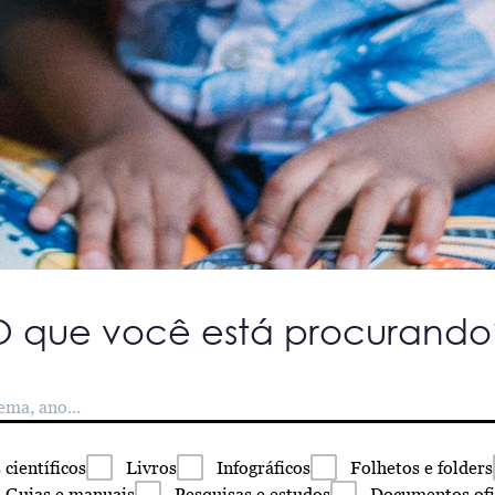
O que você está procurando
s
científicos
Livros
Infográficos
Folhetos
e folders
Guias
e manuais
Pesquisas
e estudos
Documentos
ofi