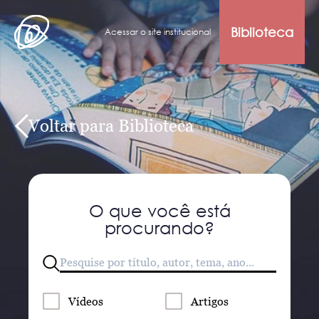
Biblioteca
Acessar o site institucional
Voltar para Biblioteca
O que você está
procurando?
Vídeos
Artigos