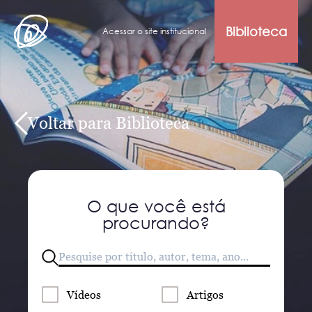
Biblioteca
Acessar o site institucional
Voltar para Biblioteca
O que você está
procurando?
Vídeos
Artigos