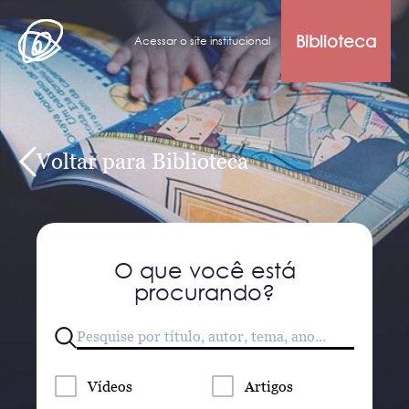
Biblioteca
Acessar o site institucional
Voltar para Biblioteca
O que você está
procurando?
Vídeos
Artigos