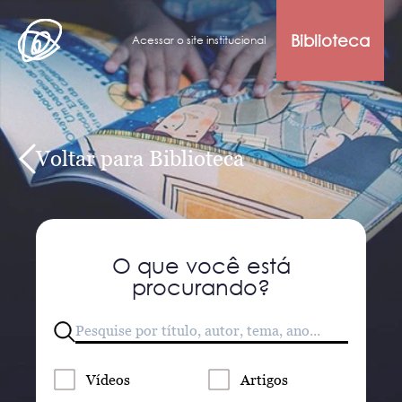
Biblioteca
Acessar o site institucional
Voltar para Biblioteca
O que você está
procurando?
Vídeos
Artigos