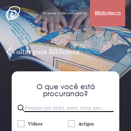
Biblioteca
Acessar o site institucional
Voltar para Biblioteca
O que você está
procurando?
Vídeos
Artigos