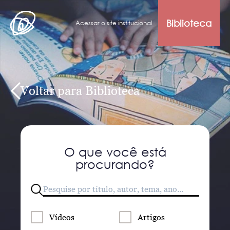
Biblioteca
Acessar o site institucional
Voltar para Biblioteca
O que você está
procurando?
Vídeos
Artigos