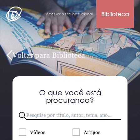
Biblioteca
Acessar o site institucional
Voltar para Biblioteca
O que você está
procurando?
Vídeos
Artigos