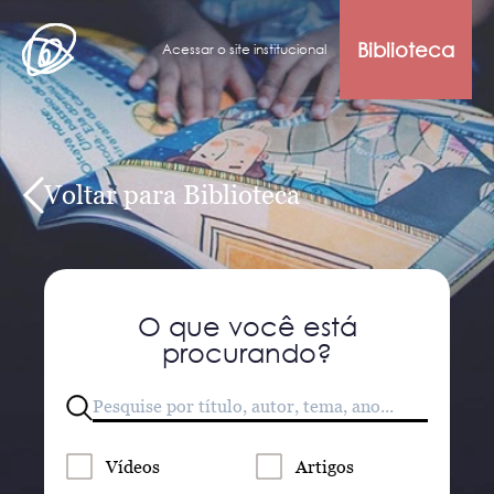
Biblioteca
Acessar o site institucional
Voltar para Biblioteca
O que você está
procurando?
Vídeos
Artigos