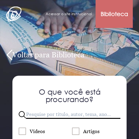
Biblioteca
Acessar o site institucional
Voltar para Biblioteca
O que você está
procurando?
Vídeos
Artigos