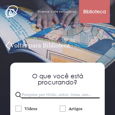
Biblioteca
Acessar o site institucional
Voltar para Biblioteca
O que você está
procurando?
Vídeos
Artigos