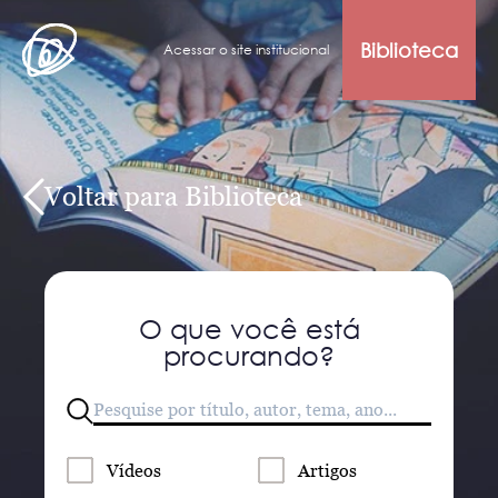
Biblioteca
Acessar o site institucional
Voltar para Biblioteca
O que você está
procurando?
Vídeos
Artigos