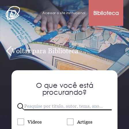
Biblioteca
Acessar o site institucional
Voltar para Biblioteca
O que você está
procurando?
Vídeos
Artigos