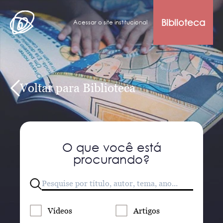
Biblioteca
Acessar o site institucional
Voltar para Biblioteca
O que você está
procurando?
Vídeos
Artigos