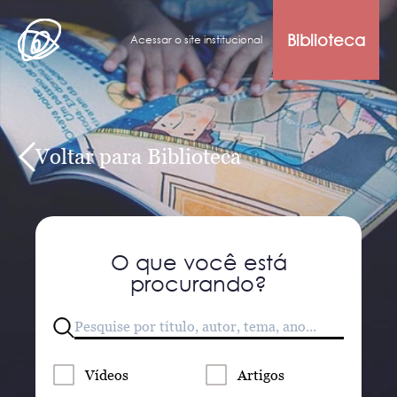
Biblioteca
Acessar o site institucional
Voltar para Biblioteca
O que você está
procurando?
Vídeos
Artigos