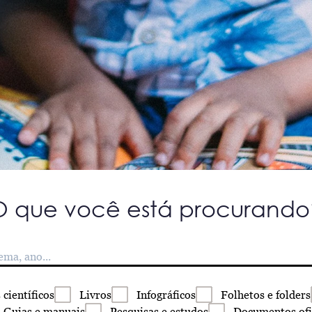
O que você está procurando
s
científicos
Livros
Infográficos
Folhetos
e folders
Guias
e manuais
Pesquisas
e estudos
Documentos
ofi