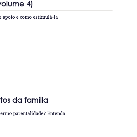
(volume 4)
e apoio e como estimulá-la
os da família
 termo parentalidade? Entenda