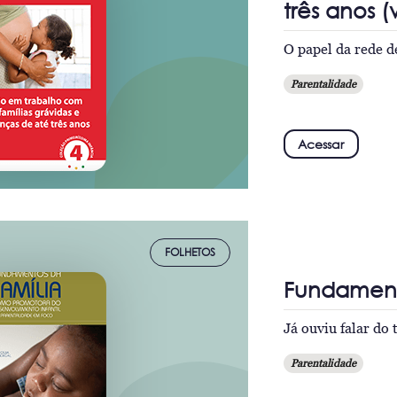
três anos 
O papel da rede d
Parentalidade
Acessar
FOLHETOS
Fundament
Já ouviu falar do
Parentalidade