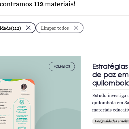
ncontramos
112
materiais!
idade(112)
Limpar todos
Estratégia
FOLHETOS
de paz em 
quilombol
Estudo investiga
quilombola em Sa
materiais educati
Desigualdades e violên