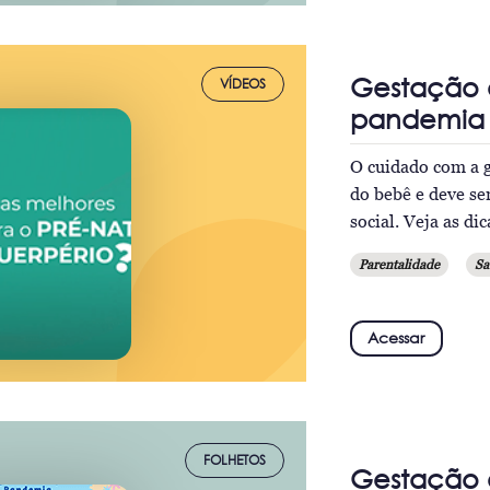
Gestação 
VÍDEOS
pandemia 
O cuidado com a g
do bebê e deve s
social. Veja as di
Parentalidade
Sa
Acessar
FOLHETOS
Gestação