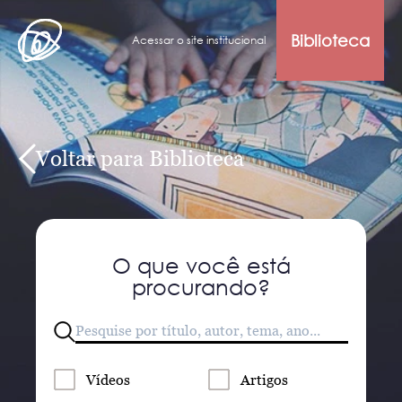
Biblioteca
Acessar o site institucional
Voltar para Biblioteca
O que você está
procurando?
Vídeos
Artigos