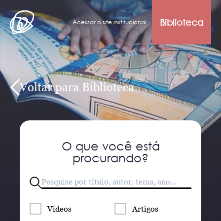
Biblioteca
Acessar o site institucional
Voltar para Biblioteca
O que você está
procurando?
Vídeos
Artigos