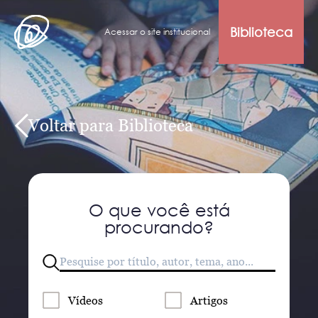
Biblioteca
Acessar o site institucional
Voltar para Biblioteca
O que você está
procurando?
Vídeos
Artigos