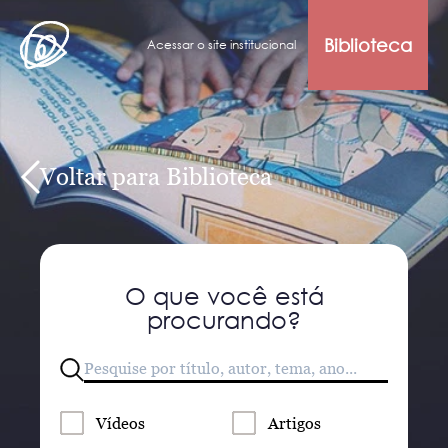
Biblioteca
Acessar o site institucional
Voltar para Biblioteca
O que você está
procurando?
Vídeos
Artigos