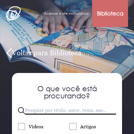
Biblioteca
Acessar o site institucional
Voltar para Biblioteca
O que você está
procurando?
Vídeos
Artigos