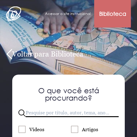
Biblioteca
Acessar o site institucional
Voltar para Biblioteca
O que você está
procurando?
Vídeos
Artigos