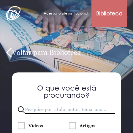
Biblioteca
Acessar o site institucional
Voltar para Biblioteca
O que você está
procurando?
Vídeos
Artigos