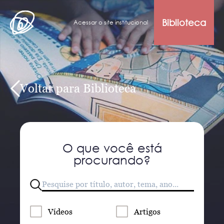
Biblioteca
Acessar o site institucional
Voltar para Biblioteca
O que você está
procurando?
Vídeos
Artigos